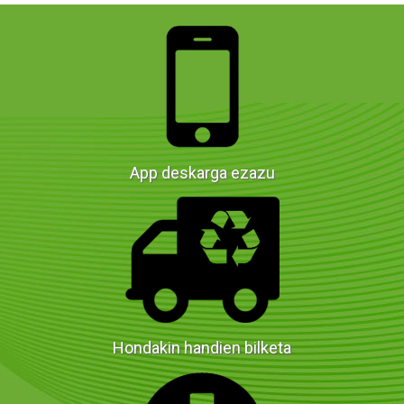
App deskarga ezazu
Hondakin handien bilketa