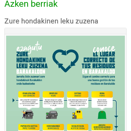
Azken berriak
Zure hondakinen leku zuzena