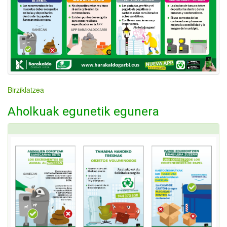
Birziklatzea
Aholkuak egunetik egunera