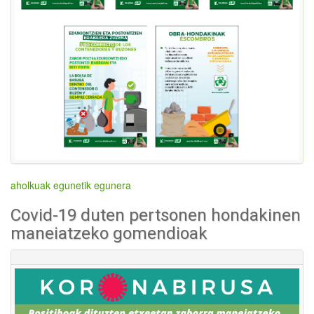
aholkuak egunetik egunera
Covid-19 duten pertsonen hondakinen
maneiatzeko gomendioak