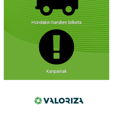
Hondakin handien bilketa
Kanpainak