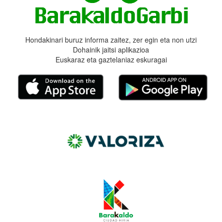
Hondakinari buruz informa zaitez, zer egin eta non utzi
Dohainik jaitsi aplikazioa
Euskaraz eta gaztelaniaz eskuragai