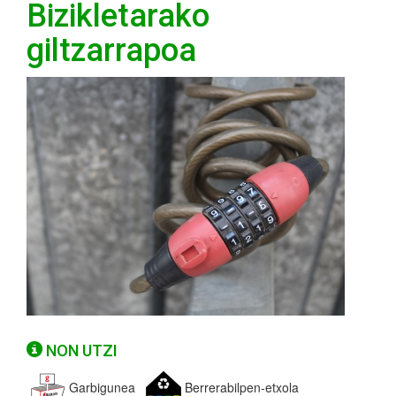
Bizikletarako
giltzarrapoa
NON UTZI
Garbigunea
Berrerabilpen-etxola