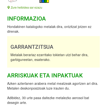
Zure helbidea sar ezazu
INFORMAZIOA
Hondakinen katalogoko metalak dira, ontzitzat jotzen ez
direnak.
GARRANTZITSUA
Metalak berariaz ezarritako tokietan utzi behar dira,
garbiguneetan, esaterako.
ARRISKUAK ETA INPAKTUAK
Azken azterlanen arabera metal meatzeak agortzen ari dira.
Metalen deskonposizioak luze irauten du.
Adibidez, 30 urte pasa daitezke metalezko aerosol bat
desegin arte.