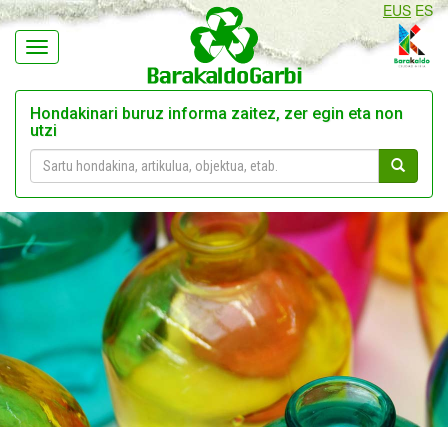
EUS
ES
Navegación
Hondakinari buruz informa zaitez, zer egin eta non
utzi