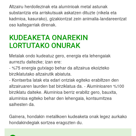
Altzairu herdoilezinak eta aluminioak metal astunak
substantzia eta arriskutsuak askatzen dituzte (nikela eta
kadmioa, kasurako), gizakiontzat zein animalia-landareentzat
oso kaltegarriak direnak.
KUDEAKETA ONAREKIN
LORTUTAKO ONURAK
Metalak ondo kudeatuz gero, energia eta lehengaiak
aurreztu daitezke; izan ere:
- %75 energia gutxiago behar da altzairua ekoizteko
birziklatutako altzairutik abiatuta.
- Kontserba latak eta edari ontziak egiteko erabiltzen den
altzairuaren laurden bat birziklatua da. - Aluminioaren %100
birziklatu daiteke. Aluminioa berriz erabiliz gero, bauxita,
aluminioa egiteko behar den lehengaia, kontsumitzea
saihesten da.
Gainera, hondakin metalikoen kudeaketa onak legez aurkako
hondakindegiak sortzea eragozten du.