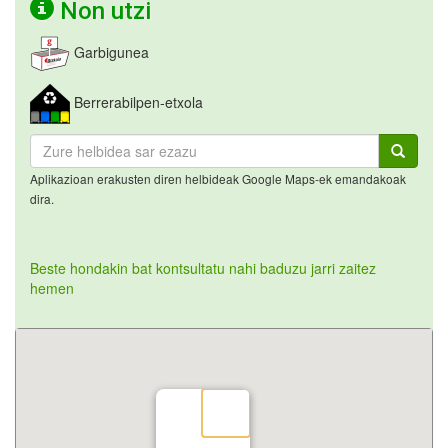
Non utzi
Garbigunea
Berrerabilpen-etxola
Aplikazioan erakusten diren helbideak Google Maps-ek emandakoak
dira.
Beste hondakin bat kontsultatu nahi baduzu jarri zaitez
hemen