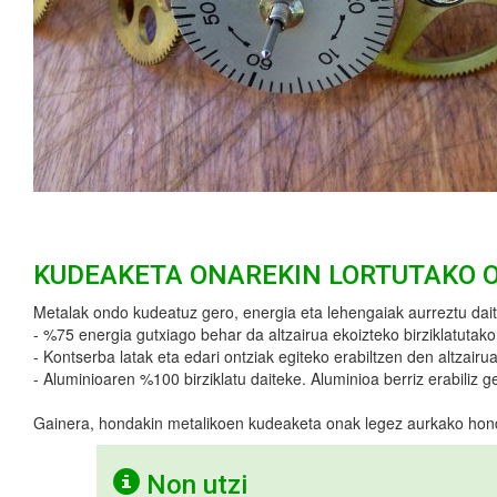
KUDEAKETA ONAREKIN LORTUTAKO 
Metalak ondo kudeatuz gero, energia eta lehengaiak aurreztu dait
- %75 energia gutxiago behar da altzairua ekoizteko birziklatutako a
- Kontserba latak eta edari ontziak egiteko erabiltzen den altzairua
- Aluminioaren %100 birziklatu daiteke. Aluminioa berriz erabiliz 
Gainera, hondakin metalikoen kudeaketa onak legez aurkako hon
Non utzi