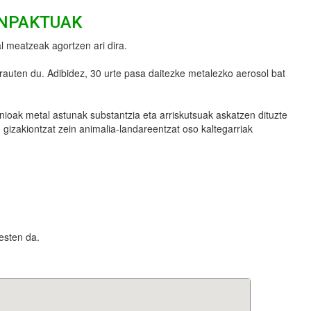
INPAKTUAK
 meatzeak agortzen ari dira.
rauten du. Adibidez, 30 urte pasa daitezke metalezko aerosol bat
inioak metal astunak substantzia eta arriskutsuak askatzen dituzte
 gizakiontzat zein animalia-landareentzat oso kaltegarriak
hesten da.