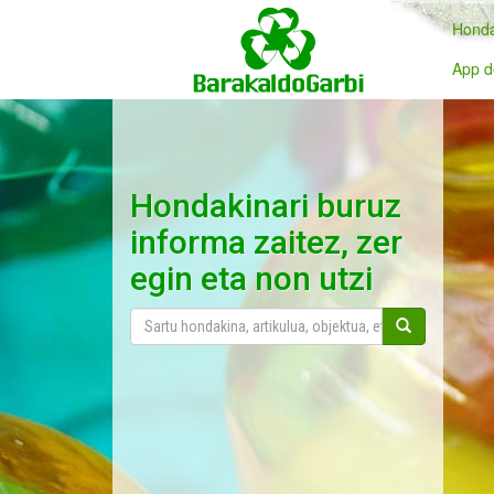
Honda
App d
Hondakinari buruz
informa zaitez, zer
egin eta non utzi