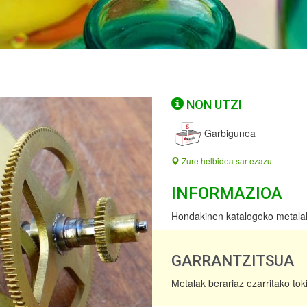
NON UTZI
Garbigunea
Zure helbidea sar ezazu
INFORMAZIOA
Hondakinen katalogoko metalak d
GARRANTZITSUA
Metalak berariaz ezarritako tok