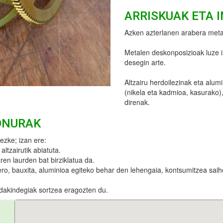
ARRISKUAK ETA 
Azken azterlanen arabera metal
Metalen deskonposizioak luze i
desegin arte.
Altzairu herdoilezinak eta alum
(nikela eta kadmioa, kasurako),
direnak.
ONURAK
ezke; izan ere:
ltzairutik abiatuta.
ren laurden bat birziklatua da.
gero, bauxita, aluminioa egiteko behar den lehengaia, kontsumitzea sai
dakindegiak sortzea eragozten du.