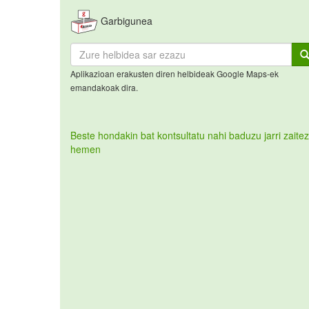
Garbigunea
Aplikazioan erakusten diren helbideak Google Maps-ek
emandakoak dira.
Beste hondakin bat kontsultatu nahi baduzu jarri zaitez
hemen