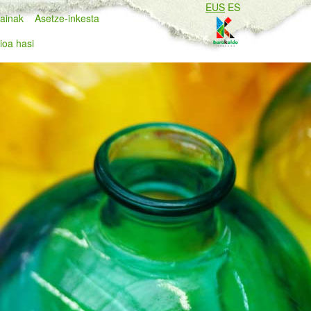
EUS
ES
ainak
Asetze-inkesta
ioa hasi