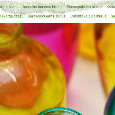
kina bilatu
Hondakin handien bilketa
Biohondakinen bilketa
Kanp
eskarga ezazu
BarakaldoGarbiri buruz
Erabiltzeko gidaliburua
Sa