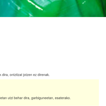
ira, ontzitzat jotzen ez direnak.
ietan utzi behar dira, garbiguneetan, esaterako.