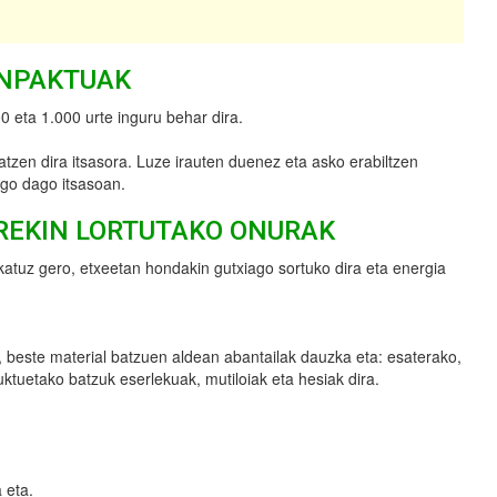
INPAKTUAK
 eta 1.000 urte inguru behar dira.
tatzen dira itsasora. Luze irauten duenez eta asko erabiltzen
ago dago itsasoan.
REKIN LORTUTAKO ONURAK
jokatuz gero, etxeetan hondakin gutxiago sortuko dira eta energia
da, beste material batzuen aldean abantailak dauzka eta: esaterako,
tuetako batzuk eserlekuak, mutiloiak eta hesiak dira.
 eta.