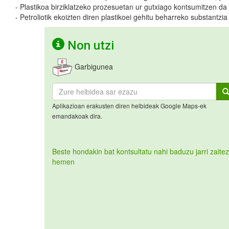
- Plastikoa birziklatzeko prozesuetan ur gutxiago kontsumitzen da
- Petroliotik ekoizten diren plastikoei gehitu beharreko substantz
Non utzi
Garbigunea
Aplikazioan erakusten diren helbideak Google Maps-ek
emandakoak dira.
Beste hondakin bat kontsultatu nahi baduzu jarri zaitez
hemen