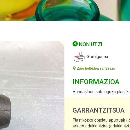
NON UTZI
Garbigunea
Zure helbidea sar ezazu
INFORMAZIOA
Hondakinen katalogoko plastikoa
GARRANTZITSUA
Plastikozko objektu apurtuak (j
arinen edukiontzira (edukiontzi