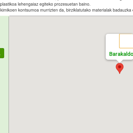
 plastikoa lehengaiaz egiteko prozesuetan baino.
ia kimikoen kontsumoa murrizten da, birziklatutako materialak badauzka 
Barakald