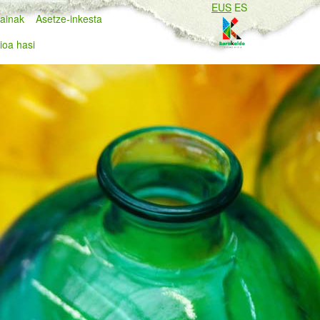
EUS
ES
ainak
Asetze-inkesta
ioa hasi