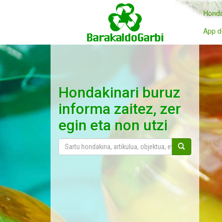
Honda
App d
Hondakinari buruz
informa zaitez, zer
egin eta non utzi