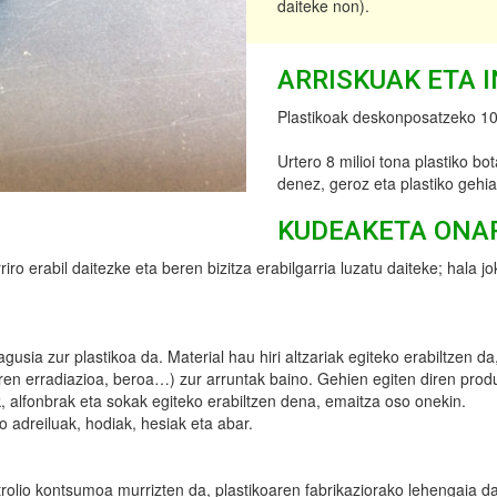
daiteke non).
ARRISKUAK ETA 
Plastikoak deskonposatzeko 100
Urtero 8 milioi tona plastiko bo
denez, geroz eta plastiko gehi
KUDEAKETA ONA
riro erabil daitezke eta beren bizitza erabilgarria luzatu daiteke; hala 
agusia zur plastikoa da. Material hau hiri altzariak egiteko erabiltzen 
n erradiazioa, beroa…) zur arruntak baino. Gehien egiten diren produk
ak, alfonbrak eta sokak egiteko erabiltzen dena, emaitza oso onekin.
o adreiluak, hodiak, hesiak eta abar.
etrolio kontsumoa murrizten da, plastikoaren fabrikaziorako lehengaia da