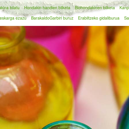
kina bilatu
Hondakin handien bilketa
Biohondakinen bilketa
Kanp
eskarga ezazu
BarakaldoGarbiri buruz
Erabiltzeko gidaliburua
Sa