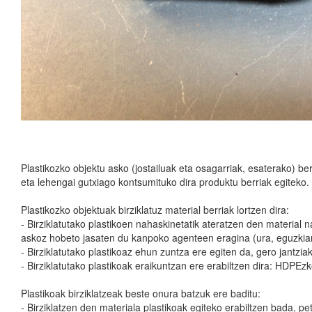
Plastikozko objektu asko (jostailuak eta osagarriak, esaterako) ber
eta lehengai gutxiago kontsumituko dira produktu berriak egiteko.
Plastikozko objektuak birziklatuz material berriak lortzen dira:
- Birziklatutako plastikoen nahaskinetatik ateratzen den material n
askoz hobeto jasaten du kanpoko agenteen eragina (ura, eguzkiare
- Birziklatutako plastikoaz ehun zuntza ere egiten da, gero jantzi
- Birziklatutako plastikoak eraikuntzan ere erabiltzen dira: HDPEzk
Plastikoak birziklatzeak beste onura batzuk ere baditu:
- Birziklatzen den materiala plastikoak egiteko erabiltzen bada, p