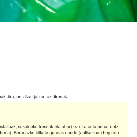
k dira, ontzitzat jotzen ez direnak.
ostailuak, sukaldeko tresnak eta abar) ez dira bota behar ontzi
 horia). Berariazko bilketa guneak daude (aplikazioan begiratu