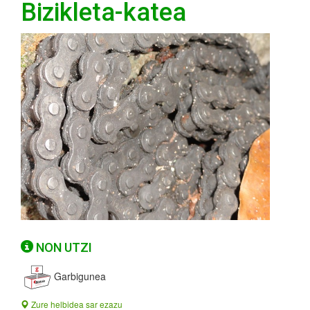
Bizikleta-katea
NON UTZI
Garbigunea
Zure helbidea sar ezazu