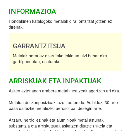
INFORMAZIOA
Hondakinen katalogoko metalak dira, ontzitzat jotzen ez
direnak.
GARRANTZITSUA
Metalak berariaz ezarritako tokietan utzi behar dira,
garbiguneetan, esaterako.
ARRISKUAK ETA INPAKTUAK
Azken azterlanen arabera metal meatzeak agortzen ari dira.
Metalen deskonposizioak luze irauten du. Adibidez, 30 urte
pasa daitezke metalezko aerosol bat desegin arte.
Altzairu herdoilezinak eta aluminioak metal astunak
substantzia eta arriskutsuak askatzen dituzte (nikela eta