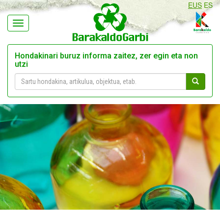
EUS
ES
Navegación
Hondakinari buruz informa zaitez, zer egin eta non
utzi