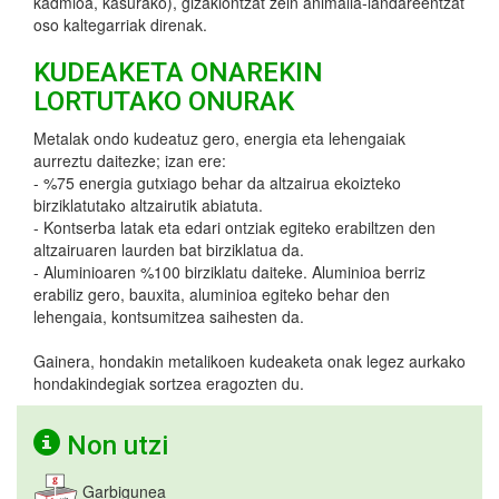
kadmioa, kasurako), gizakiontzat zein animalia-landareentzat
oso kaltegarriak direnak.
KUDEAKETA ONAREKIN
LORTUTAKO ONURAK
Metalak ondo kudeatuz gero, energia eta lehengaiak
aurreztu daitezke; izan ere:
- %75 energia gutxiago behar da altzairua ekoizteko
birziklatutako altzairutik abiatuta.
- Kontserba latak eta edari ontziak egiteko erabiltzen den
altzairuaren laurden bat birziklatua da.
- Aluminioaren %100 birziklatu daiteke. Aluminioa berriz
erabiliz gero, bauxita, aluminioa egiteko behar den
lehengaia, kontsumitzea saihesten da.
Gainera, hondakin metalikoen kudeaketa onak legez aurkako
hondakindegiak sortzea eragozten du.
Non utzi
Garbigunea