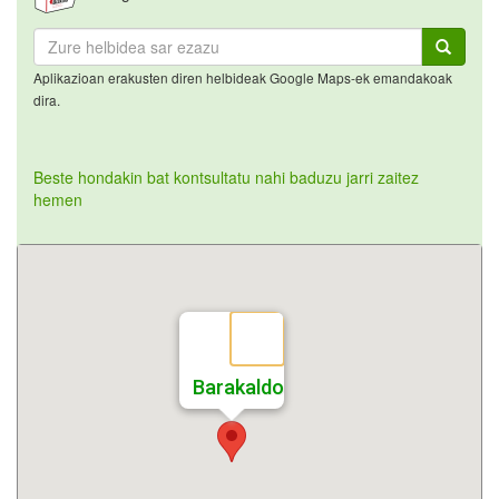
Aplikazioan erakusten diren helbideak Google Maps-ek emandakoak
dira.
Beste hondakin bat kontsultatu nahi baduzu jarri zaitez
hemen
Barakaldo